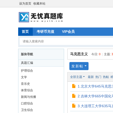
设为首页
收藏本站
首页
考研币充值
VIP会员
马克思主义
版块导航
今日:
0
|
主题:
真题汇编
发新帖
护理综合
全部主题
最新
热门
热帖
文学
音乐史
1.北京大学645马克思
体育综合
2.吉林大学665中国化
新闻与传播
口腔综合
3.大连理工大学635马
卫生综合