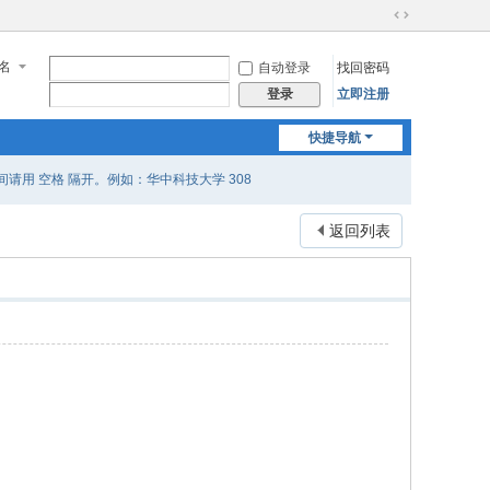
切
换
名
自动登录
找回密码
到
宽
立即注册
登录
版
快捷导航
用 空格 隔开。例如：华中科技大学 308
返回列表