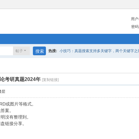
用户
密码
帖子
搜索
热搜:
小技巧：真题搜索支持多关键字，两个关键字之间请
理论考研真题2024年
[复制链接]
楼层
RD或图片等格式。
无答案。
表明没有整理到。
网盘链接分享。