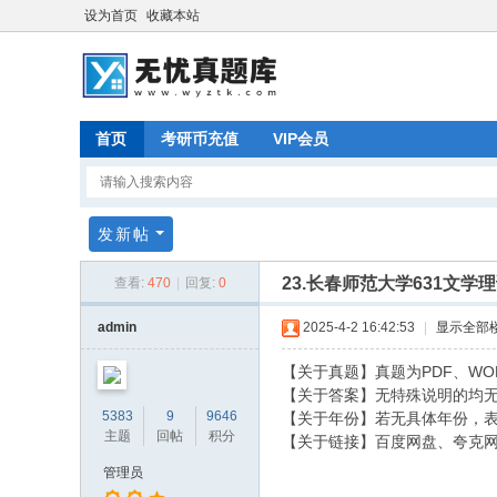
设为首页
收藏本站
首页
考研币充值
VIP会员
发新帖
23.长春师范大学631文学
查看:
470
|
回复:
0
admin
2025-4-2 16:42:53
|
显示全部
【关于真题】真题为PDF、WO
【关于答案】无特殊说明的均
5383
9
9646
【关于年份】若无具体年份，
主题
回帖
积分
【关于链接】百度网盘、夸克
管理员