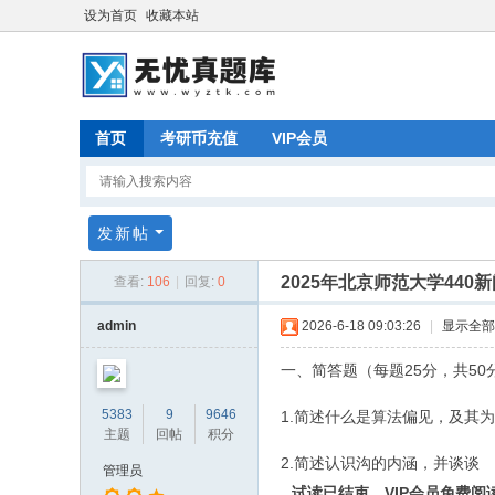
设为首页
收藏本站
首页
考研币充值
VIP会员
发新帖
2025年北京师范大学44
查看:
106
|
回复:
0
admin
2026-6-18 09:03:26
|
显示全部
一、简答题（每题25分，共50
5383
9
9646
1.简述什么是算法偏见，及其
主题
回帖
积分
2.简述认识沟的内涵，并谈谈
管理员
试读已结束，VIP会员免费阅