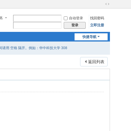
切
换
名
自动登录
找回密码
到
宽
立即注册
登录
版
快捷导航
用 空格 隔开。例如：华中科技大学 308
返回列表