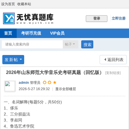
设为首页
收藏本站
立即注册
登录
首页
考研币充值
VIP会员
帖子
搜索
发新帖
返回列表
2026年山东师范大学音乐史考研真题（回忆版）
[复制链接]
admin
管理员
2026-5-27 16:29:32
|
显示全部楼层
一、名词解释(每题5分，共50分)
1、侈乐
2、三分损益法
3、李叔同
4、鲁迅艺术学院