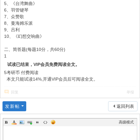
5、《台湾舞曲》
6、羽管键琴
7、众赞歌
8、曼海姆乐派
9、吕利
10、《幻想交响曲》
二、简答题(每题10分，共60分)
1
试读已结束，VIP会员免费阅读全文。
5考研币
付费阅读
本文只能试读14%,开通VIP会员后可阅读全文。
回复
举报
发新帖
返回列表
高级模式