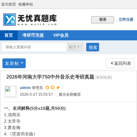
设为首页
收藏本站
立即注册
登录
首页
考研币充值
VIP会员
帖子
搜索
发新帖
返回列表
2026年河南大学750中外音乐史考研真题
[复制链接]
admin
管理员
2026-5-27 15:55:57
|
显示全部楼层
一、名词解释(5分x10题,共50分)
1.清商乐
2.太常寺
3.萧友梅
4.《霓裳羽衣曲》