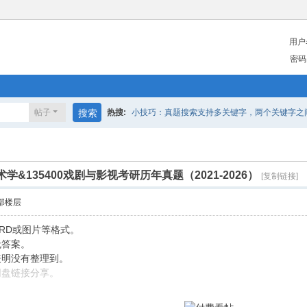
用户
密码
帖子
搜索
热搜:
小技巧：真题搜索支持多关键字，两个关键字之间请
艺术学&135400戏剧与影视考研历年真题（2021-2026）
[复制链接]
部楼层
RD或图片等格式。
无答案。
表明没有整理到。
网盘链接分享。