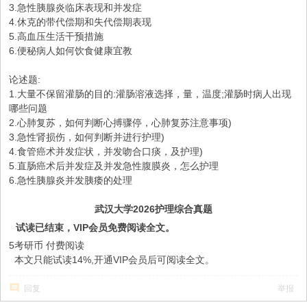
3.急性胰腺炎临床表现和并发症
4.休克的带代偿期和失代偿期表现
5.高血压生活干预措施
6.便秘病人如何饮食健康宜教
论述题:
1.大量不保留灌肠的目的:灌肠溶液选择，量，温度;灌肠时病人出现
哪些问题
2.心肺复苏，如何判断心搏骤停，心肺复苏注意事项)
3.急性肾损伤，如何判断并进行护理)
4.食管癌术并发症状，并发吻合口痰，及护理)
5.直肠癌术后并发症及并发急性腹膜炎，怎么护理
6.急性胰腺炎并发胰痿的处理
武汉大学2026护理综合真题
试读已结束，VIP会员免费阅读全文。
5考研币
付费阅读
本文只能试读14%,开通VIP会员后可阅读全文。
回复
举报