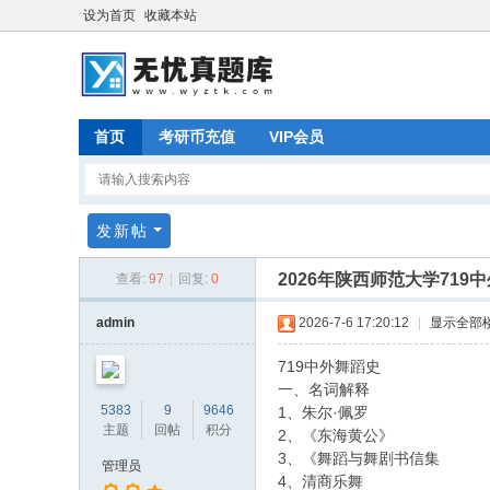
设为首页
收藏本站
首页
考研币充值
VIP会员
发新帖
2026年陕西师范大学719
查看:
97
|
回复:
0
admin
2026-7-6 17:20:12
|
显示全部
719中外舞蹈史
一、名词解释
5383
9
9646
1、朱尔·佩罗
主题
回帖
积分
2、《东海黄公》
3、《舞蹈与舞剧书信集
管理员
4、清商乐舞