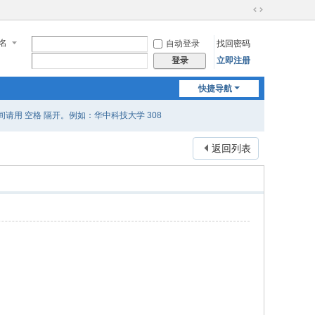
切
换
名
自动登录
找回密码
到
宽
立即注册
登录
版
快捷导航
用 空格 隔开。例如：华中科技大学 308
返回列表