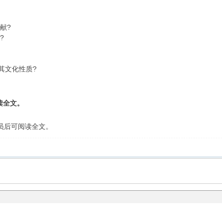
献?
?
其文化性质?
读全文。
会员后可阅读全文。