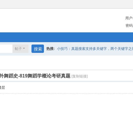
用户
密码
帖子
搜索
热搜:
小技巧：真题搜索支持多关键字，两个关键字之间请
中外舞蹈史-819舞蹈学概论考研真题
[复制链接]
楼层