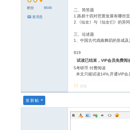
积分
9646
二、简答题
1.路易十四对芭蕾发展有哪些贡
发消息
2.《仙女》与《仙女们》的异同
三、论述题
1、中国古代戏曲舞蹈的形成及
819
试读已结束，VIP会员免费阅
5考研币
付费阅读
本文只能试读14%,开通VIP
回复
发新帖