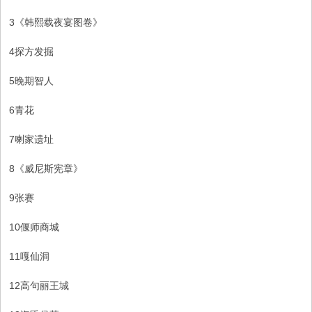
3《韩熙载夜宴图卷》
4探方发掘
5晚期智人
6青花
7喇家遗址
8《威尼斯宪章》
9张赛
10偃师商城
11嘎仙洞
12高句丽王城