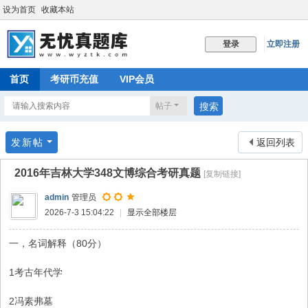
设为首页
收藏本站
立即注册
登录
首页
考研币充值
VIP会员
帖子
搜索
发新帖
返回列表
2016年吉林大学348文博综合考研真题
[复制链接]
admin
管理员
2026-7-3 15:04:22
|
显示全部楼层
一，名词解释（80分）
1考古年代学
2冯素弗墓