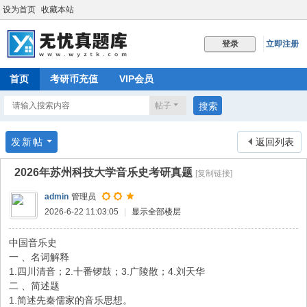
设为首页
收藏本站
立即注册
登录
首页
考研币充值
VIP会员
帖子
搜索
发新帖
返回列表
2026年苏州科技大学音乐史考研真题
[复制链接]
admin
管理员
2026-6-22 11:03:05
|
显示全部楼层
中国音乐史
一 、名词解释
1.四川清音；2.十番锣鼓；3.广陵散；4.刘天华
二 、简述题
1.简述先秦儒家的音乐思想。