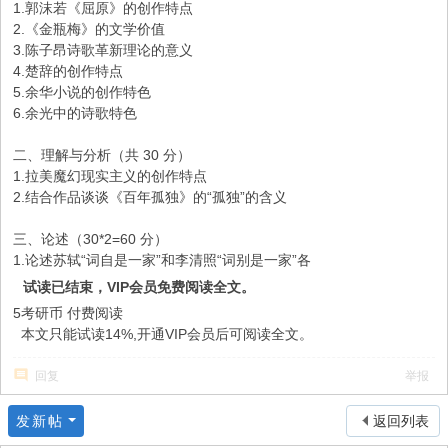
1.郭沫若《屈原》的创作特点
2.《金瓶梅》的文学价值
3.陈子昂诗歌革新理论的意义
4.楚辞的创作特点
5.余华小说的创作特色
6.余光中的诗歌特色
二、理解与分析（共 30 分）
1.拉美魔幻现实主义的创作特点
2.结合作品谈谈《百年孤独》的“孤独”的含义
三、论述（30*2=60 分）
1.论述苏轼“词自是一家”和李清照“词别是一家”各
试读已结束，VIP会员免费阅读全文。
5考研币
付费阅读
本文只能试读14%,开通VIP会员后可阅读全文。
回复
举报
发新帖
返回列表