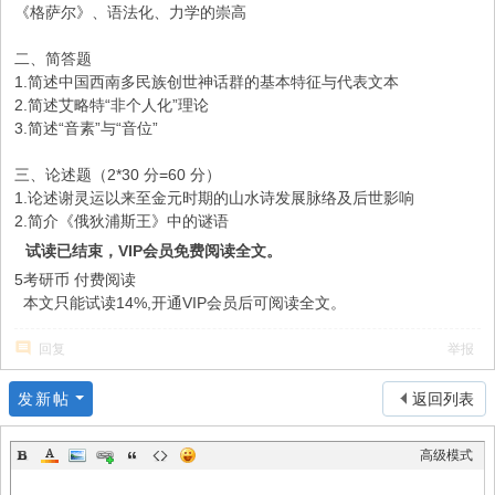
《格萨尔》、语法化、力学的崇高
二、简答题
1.简述中国西南多民族创世神话群的基本特征与代表文本
2.简述艾略特“非个人化”理论
3.简述“音素”与“音位”
三、论述题（2*30 分=60 分）
1.论述谢灵运以来至金元时期的山水诗发展脉络及后世影响
2.简介《俄狄浦斯王》中的谜语
试读已结束，VIP会员免费阅读全文。
5考研币
付费阅读
本文只能试读14%,开通VIP会员后可阅读全文。
回复
举报
发新帖
返回列表
高级模式