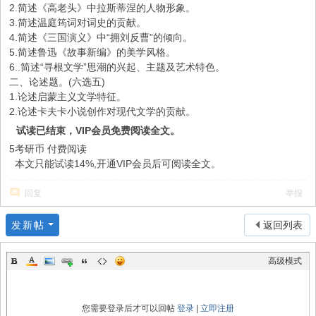
2.简述《高老头》中拉斯蒂涅的人物形象。
3.简述温庭筠词对词史的贡献。
4.简述《三国演义》中“拥刘反曹”的倾向。
5.简述鲁迅《故事新编》的美学风格。
6..简述“寻根文学”思潮的兴起、主题及艺术特色。
二、论述题。(六选五)
1.论述启蒙主义文学特征。
2.论述卡夫卡小说创作对现代文学的贡献。
试读已结束，VIP会员免费阅读全文。
5考研币
付费阅读
本文只能试读14%,开通VIP会员后可阅读全文。
回复
举报
发新帖
返回列表
高级模式
您需要登录后才可以回帖
登录
|
立即注册