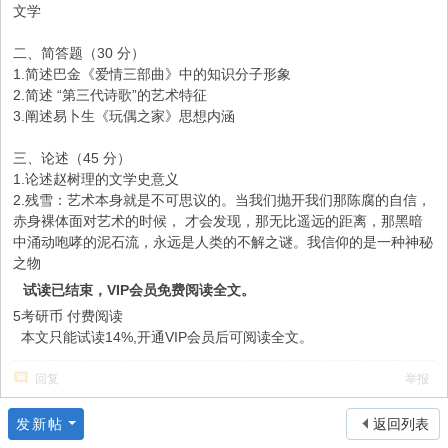
文学
二、简答题（30 分）
1.简述巴金《爱情三部曲》中的知识分子形象
2.简述 “第三代诗歌”的艺术特征
3.阐述易卜生《玩偶之家》思想内涵
三、论述（45 分）
1.论述赵树理的文学史意义
2.残雪：艺术本身就是不可思议的。当我们抛开我们那陈腐的自信，
赤身裸体面对艺术的时候， 才会发现，那无比遥远的距离，那黑暗
中涌动咆哮的泥石流，永远是人类的不解之谜。我信仰的是一种神秘
之物
试读已结束，VIP会员免费阅读全文。
5考研币
付费阅读
本文只能试读14%,开通VIP会员后可阅读全文。
回复
举报
发新帖
返回列表