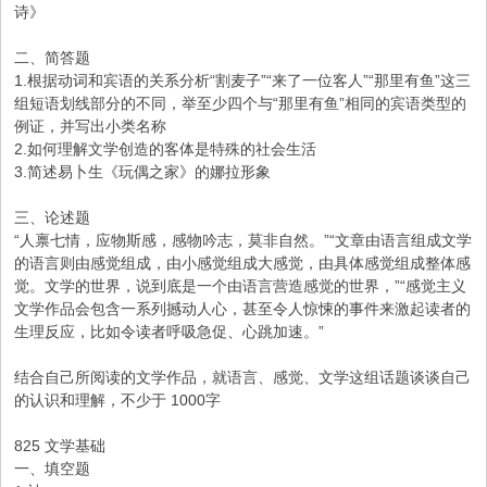
诗》
二、简答题
1.根据动词和宾语的关系分析“割麦子”“来了一位客人”“那里有鱼”这三
组短语划线部分的不同，举至少四个与“那里有鱼”相同的宾语类型的
例证，并写出小类名称
2.如何理解文学创造的客体是特殊的社会生活
3.简述易卜生《玩偶之家》的娜拉形象
三、论述题
“人禀七情，应物斯感，感物吟志，莫非自然。”“文章由语言组成文学
的语言则由感觉组成，由小感觉组成大感觉，由具体感觉组成整体感
觉。文学的世界，说到底是一个由语言营造感觉的世界，”“感觉主义
文学作品会包含一系列撼动人心，甚至令人惊悚的事件来激起读者的
生理反应，比如令读者呼吸急促、心跳加速。”
结合自己所阅读的文学作品，就语言、感觉、文学这组话题谈谈自己
的认识和理解，不少于 1000字
825 文学基础
一、填空题