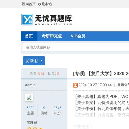
设为首页
收藏本站
首页
考研币充值
VIP会员
发新帖
[专硕]
【复旦大学】2020-
查看:
672
|
回复:
0
admin
2024-10-27 17:09:44
|
显示全
【关于真题】真题为PDF、WO
【关于答案】无特殊说明的均
5383
9
9646
【关于年份】若无具体年份，
主题
回帖
积分
【关于链接】百度网盘、夸克
管理员
下载链接：