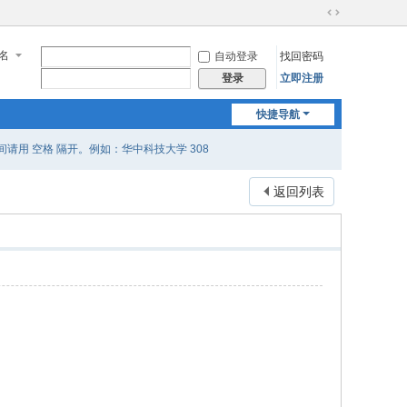
切
换
名
自动登录
找回密码
到
宽
立即注册
登录
版
快捷导航
用 空格 隔开。例如：华中科技大学 308
返回列表