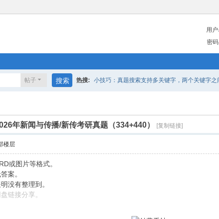
用户
密码
帖子
搜索
热搜:
小技巧：真题搜索支持多关键字，两个关键字之间请
2026年新闻与传播/新传考研真题（334+440）
[复制链接]
部楼层
RD或图片等格式。
无答案。
表明没有整理到。
网盘链接分享。