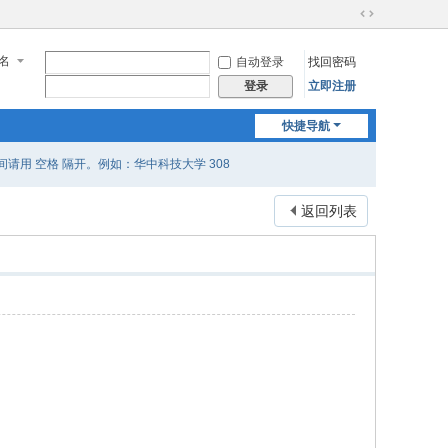
切
换
名
自动登录
找回密码
到
宽
立即注册
登录
版
快捷导航
用 空格 隔开。例如：华中科技大学 308
返回列表