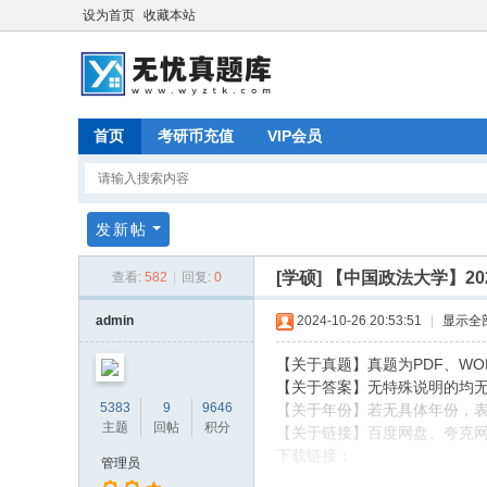
设为首页
收藏本站
首页
考研币充值
VIP会员
发新帖
[学硕]
【中国政法大学】202
查看:
582
|
回复:
0
admin
2024-10-26 20:53:51
|
显示全
【关于真题】真题为PDF、WO
【关于答案】无特殊说明的均
5383
9
9646
【关于年份】若无具体年份，
主题
回帖
积分
【关于链接】百度网盘、夸克
下载链接：
管理员