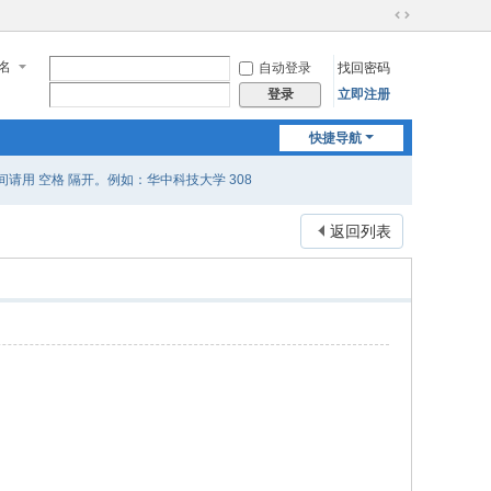
切
换
名
自动登录
找回密码
到
宽
立即注册
登录
版
快捷导航
用 空格 隔开。例如：华中科技大学 308
返回列表