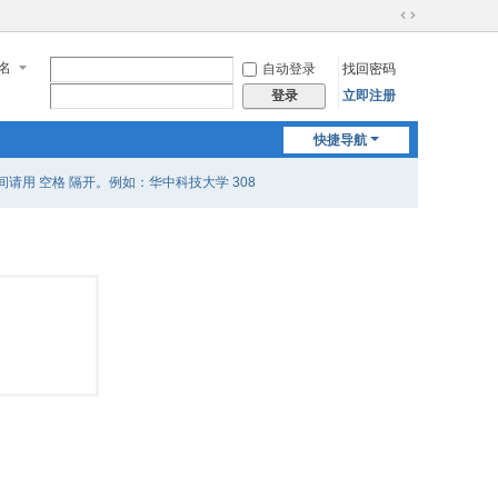
切
换
名
自动登录
找回密码
到
宽
立即注册
登录
版
快捷导航
用 空格 隔开。例如：华中科技大学 308