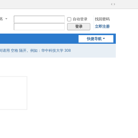
切
换
名
自动登录
找回密码
到
宽
立即注册
登录
版
快捷导航
用 空格 隔开。例如：华中科技大学 308