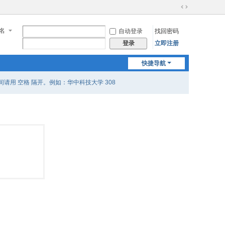
切
换
名
自动登录
找回密码
到
宽
立即注册
登录
版
快捷导航
用 空格 隔开。例如：华中科技大学 308